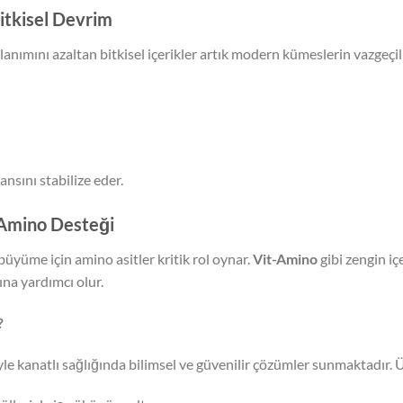
itkisel Devrim
llanımını azaltan bitkisel içerikler artık modern kümeslerin vazgeçi
nsını stabilize eder.
-Amino Desteği
büyüme için amino asitler kritik rol oynar.
Vit-Amino
gibi zengin iç
na yardımcı olur.
?
iyle kanatlı sağlığında bilimsel ve güvenilir çözümler sunmaktadır. 