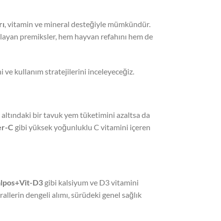
rı
, vitamin ve mineral desteğiyle mümkündür.
ğlayan premiksler, hem hayvan refahını hem de
 ve kullanım stratejilerini inceleyeceğiz.
s altındaki bir tavuk yem tüketimini azaltsa da
er-C
gibi yüksek yoğunluklu C vitamini içeren
alpos+Vit-D3
gibi kalsiyum ve D3 vitamini
llerin dengeli alımı, sürüdeki genel sağlık