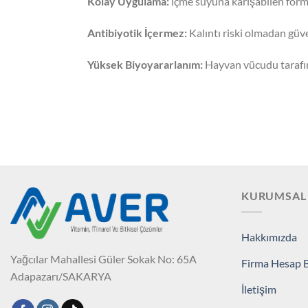
Kolay Uygulama:
İçme suyuna karışabilen formül
Antibiyotik İçermez:
Kalıntı riski olmadan güven
Yüksek Biyoyararlanım:
Hayvan vücudu tarafınd
KURUMSAL
Hakkımızda
Yağcılar Mahallesi Güler Sokak No: 65A
Firma Hesap Bi
Adapazarı/SAKARYA
İletişim