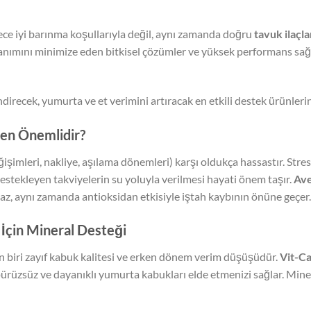
dece iyi barınma koşullarıyla değil, aynı zamanda doğru
tavuk ilaçla
lanımını minimize eden bitkisel çözümler ve yüksek performans sa
direcek, yumurta ve et verimini artıracak en etkili destek ürünlerini
den Önemlidir?
eğişimleri, nakliye, aşılama dönemleri) karşı oldukça hassastır. Stre
estekleyen takviyelerin su yoluyla verilmesi hayati önem taşır.
Av
az, aynı zamanda antioksidan etkisiyle iştah kaybının önüne geçer.
 İçin Mineral Desteği
biri zayıf kabuk kalitesi ve erken dönem verim düşüşüdür.
Vit-C
rüzsüz ve dayanıklı yumurta kabukları elde etmenizi sağlar. Minera