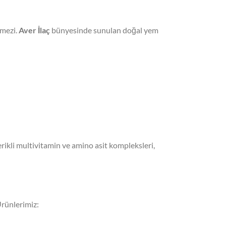
lmezi.
Aver İlaç
bünyesinde sunulan doğal yem
erikli multivitamin ve amino asit kompleksleri,
Ürünlerimiz: