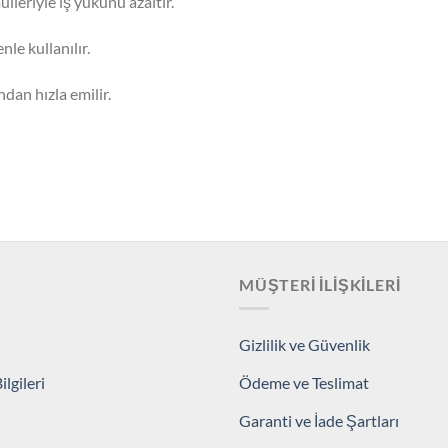
leriyle iş yükünü azaltır.
le kullanılır.
an hızla emilir.
MÜŞTERI İLIŞKILERI
Gizlilik ve Güvenlik
lgileri
Ödeme ve Teslimat
Garanti ve İade Şartları