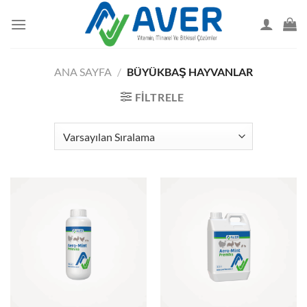
İçeriğe
atla
ANA SAYFA
/
BÜYÜKBAŞ HAYVANLAR
FILTRELE