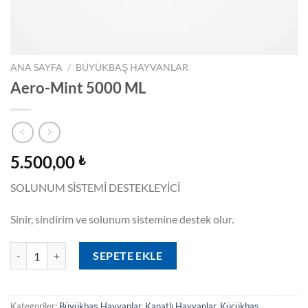
ANA SAYFA
/
BÜYÜKBAŞ HAYVANLAR
Aero-Mint 5000 ML
5.500,00
₺
SOLUNUM SİSTEMİ DESTEKLEYİCİ
Sinir, sindirim ve solunum sistemine destek olur.
Aero-Mint 5000 ML adet
SEPETE EKLE
Kategoriler:
Büyükbaş Hayvanlar
,
Kanatlı Hayvanlar
,
Küçükbaş